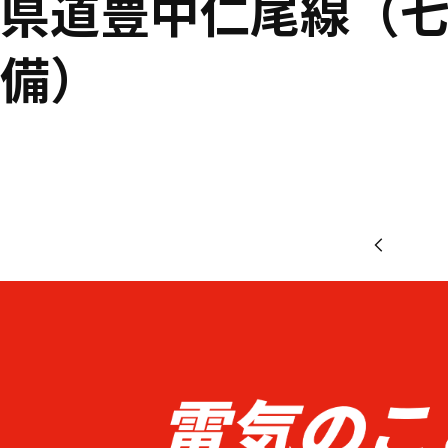
県道豊中仁尾線（
備）
新